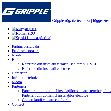
Gripple rögzítéstechnika | függesztés t
Pagină principală
Produsele noastre
Noutăți
Referințe
Referințe din instalații termice, sanitare și HVAC
Referințe din instalații electrice
Certificări
Informații tehnice
Media
Parteneri
Parteneri din domeniul instalațiilor sanitare, termice, clima
Parteneri din domeniul instalaților electrice
Comercianții cu care colaborăm
Contact