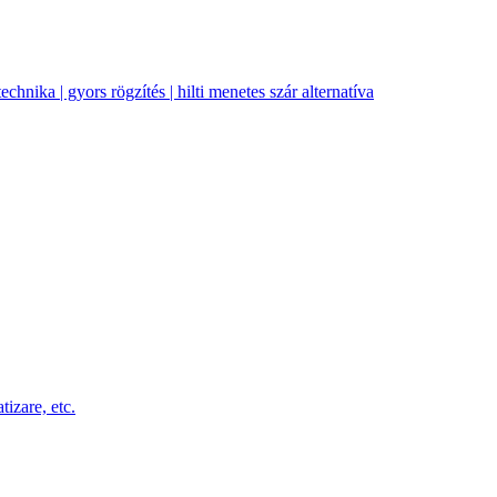
echnika | gyors rögzítés | hilti menetes szár alternatíva
tizare, etc.