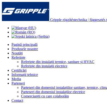
Gripple rögzítéstechnika | függesztés t
Pagină principală
Produsele noastre
Noutăți
Referințe
Referințe din instalații termice, sanitare și HVAC
Referințe din instalații electrice
Certificări
Informații tehnice
Media
Parteneri
Parteneri din domeniul instalațiilor sanitare, termice, clima
Parteneri din domeniul instalaților electrice
Comercianții cu care colaborăm
Contact