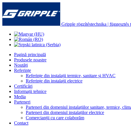
Gripple rögzítéstechnika | függesztés t
Pagină principală
Produsele noastre
Noutăți
Referințe
Referințe din instalații termice, sanitare și HVAC
Referințe din instalații electrice
Certificări
Informații tehnice
Media
Parteneri
Parteneri din domeniul instalațiilor sanitare, termice, clima
Parteneri din domeniul instalaților electrice
Comercianții cu care colaborăm
Contact