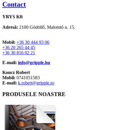
Contact
YRYS Kft
Adres
ă
:
2100 Gödöllő, Malomtó u. 15.
Mobil:
+36 30 444 93 06
+36 20 265 44 45
+36 30 816 02 21
E-mail:
info@gripple.hu
Koncz Robert
Mobil:
0741051583
E-mail:
k.robert@gripple.ro
PRODUSELE NOASTRE