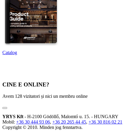
Catalog
CINE E ONLINE?
Avem 128 vizitatori și nici un membru online
YRYS Kft
- H-2100 Gödöllő, Malomtó u. 15. - HUNGARY
Mobil:
+36 30 444 93 06
,
+36 20 265 44 45
,
+36 30 816 02 21
Copyright © 2010. Minden jog fenntartva.