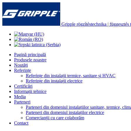
Gripple rögzítéstechnika | függesztés t
Pagină principală
Produsele noastre
Noutăți
Referințe
Referințe din instalații termice, sanitare și HVAC
Referințe din instalații electrice
Certificări
Informații tehnice
Media
Parteneri
Parteneri din domeniul instalațiilor sanitare, termice, clima
Parteneri din domeniul instalaților electrice
Comercianții cu care colaborăm
Contact