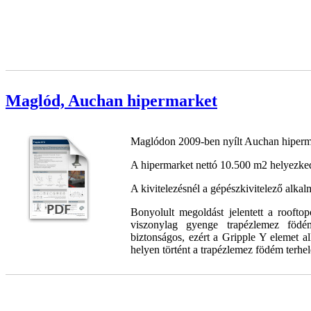
Maglód, Auchan hipermarket
Maglódon 2009-ben nyílt Auchan hiperm
A hipermarket nettó 10.500 m2 helyezked
A kivitelezésnél a gépészkivitelező alkal
Bonyolult megoldást jelentett a roofto
viszonylag gyenge trapézlemez födé
biztonságos, ezért a Gripple Y elemet a
helyen történt a trapézlemez födém terhel