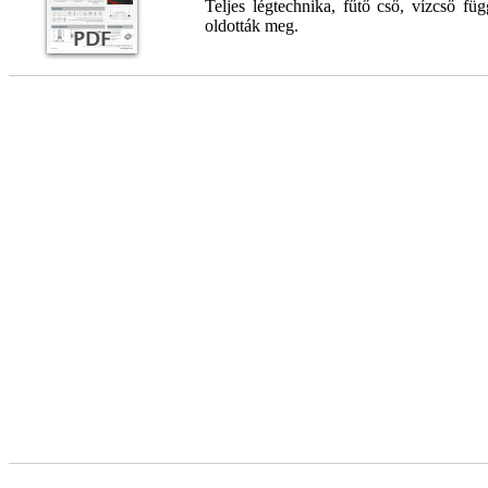
Teljes légtechnika, fűtő cső, vízcső fü
oldották meg.