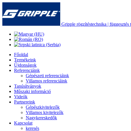
Gripple rögzítéstechnika | függesztés t
Főoldal
Termékeink
Újdonságok
Referenciáink
Gépészeti referenciáink
Villamos referenciáink
Tanúsítványok
Műszaki információ
Videók
Partnereink
Gépészkivitelezők
Villamos kivitelezők
Nagykereskedők
Kapcsolat
keresés