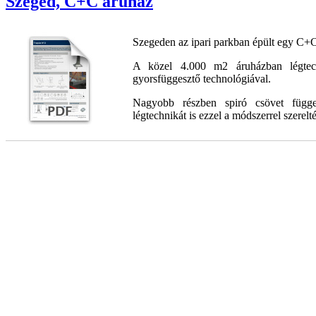
Szeged, C+C áruház
Szegeden az ipari parkban épült egy C+C
A közel 4.000 m2 áruházban légtech
gyorsfüggesztő technológiával.
Nagyobb részben spiró csövet függes
légtechnikát is ezzel a módszerrel szerelté