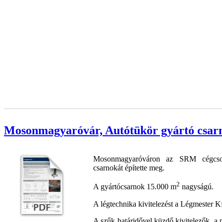
Mosonmagyaróvár, Autótükör gyártó csar
Mosonmagyaróváron az SRM cégcsopo
csarnokát építette meg.
2
A gyártócsarnok 15.000 m
nagyságú.
A légtechnika kivitelezést a Légmester Kf
A szűk határidővel küzdő kivitelezők, a