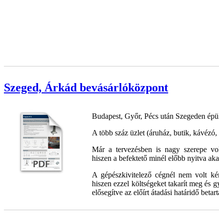
Szeged, Árkád bevásárlóközpont
Budapest, Győr, Pécs után Szegeden épü
A több száz üzlet (áruház, butik, kávézó,
Már a tervezésben is nagy szerepe vol
hiszen a befektető minél előbb nyitva akar
A gépészkivitelező cégnél nem volt kér
hiszen ezzel költségeket takarít meg és g
elősegítve az előírt átadási határidő betart