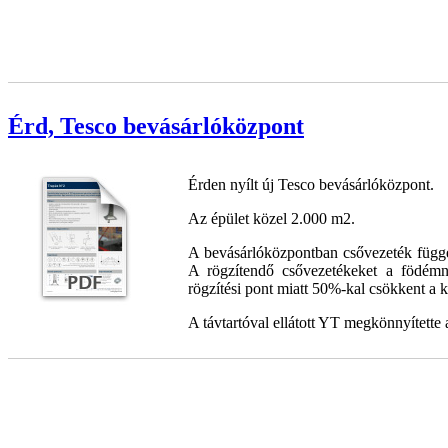
Érd, Tesco bevásárlóközpont
Érden nyílt új Tesco bevásárlóközpont.
Az épület közel 2.000 m2.
A bevásárlóközpontban csővezeték függe
A rögzítendő csővezetékeket a födémné
rögzítési pont miatt 50%-kal csökkent a ki
A távtartóval ellátott YT megkönnyítette 