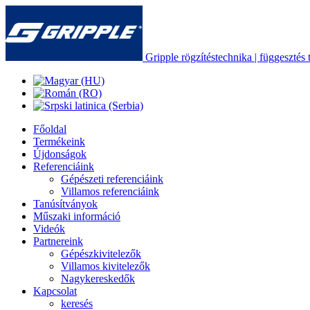
Gripple rögzítéstechnika | függesztés t
Főoldal
Termékeink
Újdonságok
Referenciáink
Gépészeti referenciáink
Villamos referenciáink
Tanúsítványok
Műszaki információ
Videók
Partnereink
Gépészkivitelezők
Villamos kivitelezők
Nagykereskedők
Kapcsolat
keresés