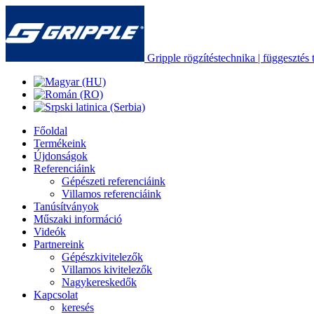
Gripple rögzítéstechnika | függesztés t
Főoldal
Termékeink
Újdonságok
Referenciáink
Gépészeti referenciáink
Villamos referenciáink
Tanúsítványok
Műszaki információ
Videók
Partnereink
Gépészkivitelezők
Villamos kivitelezők
Nagykereskedők
Kapcsolat
keresés