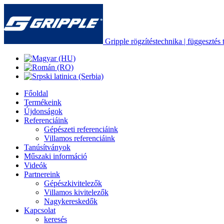
Gripple rögzítéstechnika | függesztés t
Főoldal
Termékeink
Újdonságok
Referenciáink
Gépészeti referenciáink
Villamos referenciáink
Tanúsítványok
Műszaki információ
Videók
Partnereink
Gépészkivitelezők
Villamos kivitelezők
Nagykereskedők
Kapcsolat
keresés